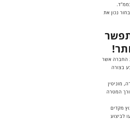
בממ"ד.
חור נכון את
תפשר
תר!
ת החברה אשר
ע בצורה
, מוניטין
צורך המטרה
וץ מקדים
ו לביצוע