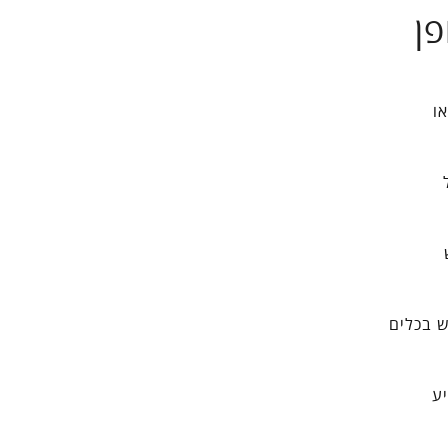
ן
ו
 בכלים
יע