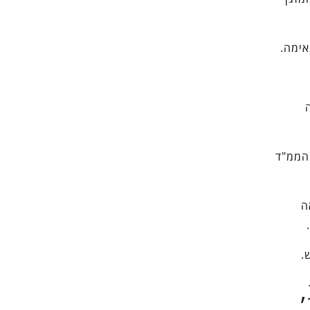
ימה.
 הממ"ד
ה
.