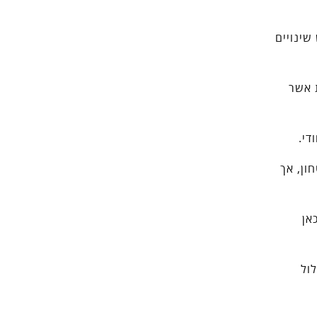
שינויים
 אשר
די.
ון, אך
 פשוט, כאן
ול