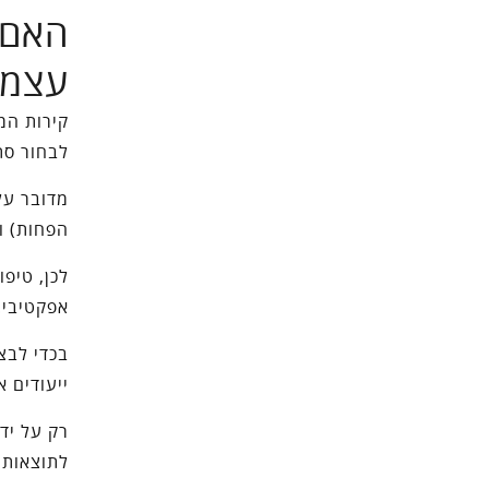
האם 
עצמא
קירות המ
לבחור סת
מדובר על
הפחות) ו
לכן, טיפ
אפקטיבי.
בכדי לבצ
ייעודים א
רק על ידי
לתוצאות 