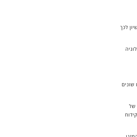
ון לכך
וגיה
שונים
 של
ידוח
מזגן