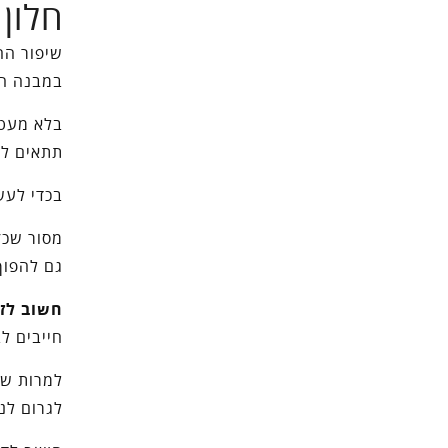
חלון 
שיפור החז
במבנה הא
בלא מעט 
תתאים לר
בכדי לעש
מסור שכז
גם להפוך
חשוב לזכ
חייבים ל
למרות שה
לגרום לנ