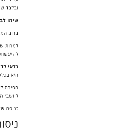
ובלבד שני
שימו לב
ש
ברוב המק
למרות שה
להיעשות 
כדאי לדע
היא בכלל
הסיבה לכ
ליושבי ה
כניסה של
ניסו