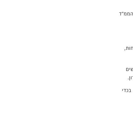
הממ"ד
ות,
ים
ן.
בכדי