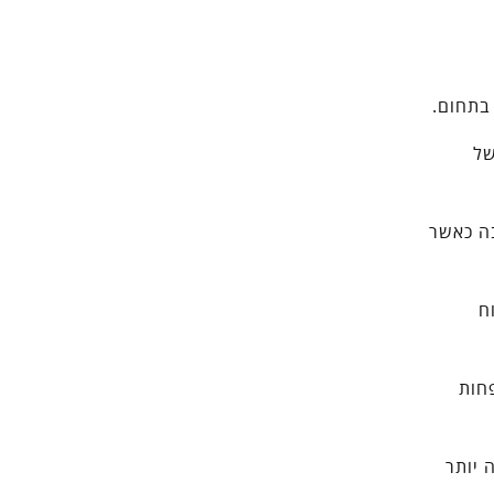
בתחום.
של
ה כאשר
ח
חות
 יותר