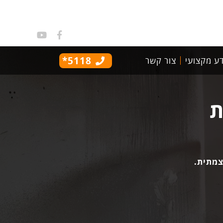
5118*
ע מקצועי
צור קשר
ת
צמתית.