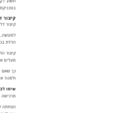
חשוב לקח
בטכניקת 
קיצור ד
קיצור דל
למעשה, ה
הדלת בכד
קיצור הד
מעלים את
כך שאם ה
ולסגור א
שימו לב:
מרכישה ו
הפחתה קל