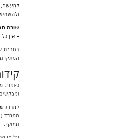
למעשה, ר
ולהשמיש 
שורה תח
– אין כל
בחברת שח
המתקדמת 
קידו
כאמור, מ
ומבקשים 
למרות של
הממ"ד ( 
ממוקד.
על פי הח